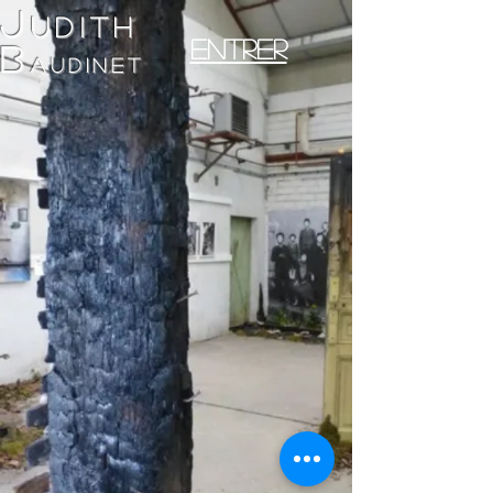
J
udith
Entrer
B
au
dinet